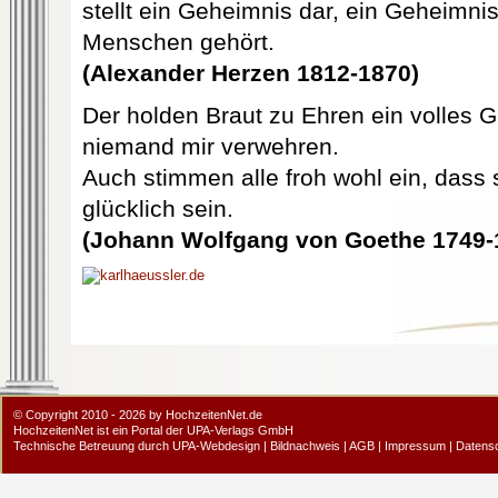
stellt ein Geheimnis dar, ein Geheimnis
Menschen gehört.
(Alexander Herzen 1812-1870)
Der holden Braut zu Ehren ein volles G
niemand mir verwehren.
Auch stimmen alle froh wohl ein, dass 
glücklich sein.
(Johann Wolfgang von Goethe 1749-
© Copyright 2010 - 2026 by HochzeitenNet.de
HochzeitenNet ist ein Portal der
UPA-Verlags GmbH
Technische Betreuung durch
UPA-Webdesign
|
Bildnachweis
|
AGB
|
Impressum
|
Datens