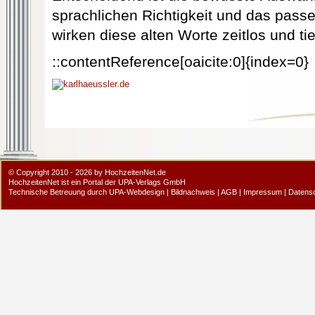
sprachlichen Richtigkeit und das pass
wirken diese alten Worte zeitlos und tie
::contentReference[oaicite:0]{index=0}
© Copyright 2010 - 2026 by HochzeitenNet.de
HochzeitenNet ist ein Portal der
UPA-Verlags GmbH
Technische Betreuung durch
UPA-Webdesign
|
Bildnachweis
|
AGB
|
Impressum
|
Datens