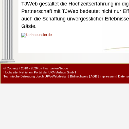
TJWeb gestaltet die Hochzeitserfahrung im digit
Partnerschaft mit TJWeb bedeutet nicht nur Ef
auch die Schaffung unvergesslicher Erlebnisse
Gäste.
© Copyright 2010 - 2026 by HochzeitenNet.de
HochzeitenNet ist ein Portal der
UPA-Verlags GmbH
Technische Betreuung durch
UPA-Webdesign
|
Bildnachweis
|
AGB
|
Impressum
|
Datens