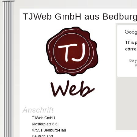
TJWeb GmbH aus Bedbur
This 
correc
Do y
w
Anschrift
TJWeb GmbH
Klosterplatz 6 6
47551 Bedburg-Hau
Deutschland