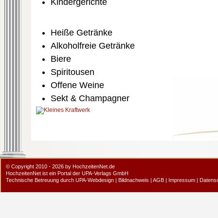
Kindergerichte
Heiße Getränke
Alkoholfreie Getränke
Biere
Spiritousen
Offene Weine
Sekt & Champagner
© Copyright 2010 - 2026 by HochzeitenNet.de
HochzeitenNet ist ein Portal der
UPA-Verlags GmbH
Technische Betreuung durch
UPA-Webdesign
|
Bildnachweis
|
AGB
|
Impressum
|
Datens