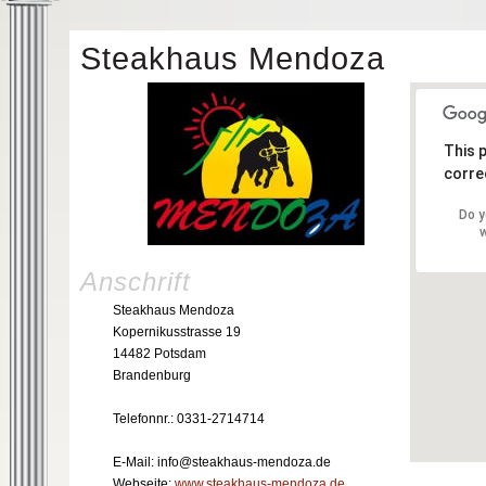
Steakhaus Mendoza
This 
correc
Do y
w
Anschrift
Steakhaus Mendoza
Kopernikusstrasse 19
14482 Potsdam
Brandenburg
Telefonnr.: 0331-2714714
E-Mail: info@steakhaus-mendoza.de
Webseite:
www.steakhaus-mendoza.de