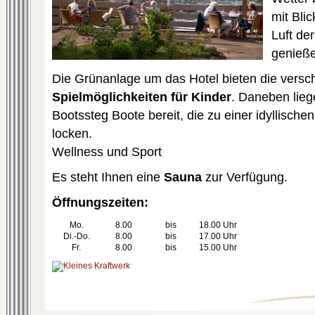
mit Blic
Luft de
genieß
Die Grünanlage um das Hotel bieten die versc
Spielmöglichkeiten für Kinder
. Daneben lie
Bootssteg Boote bereit, die zu einer idyllische
locken.
Wellness und Sport
Es steht Ihnen eine
Sauna
zur Verfügung.
Öffnungszeiten:
Mo.
8.00
bis
18.00 Uhr
Di.-Do.
8.00
bis
17.00 Uhr
Fr.
8.00
bis
15.00 Uhr