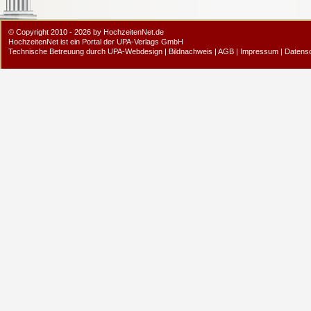
© Copyright 2010 - 2026 by HochzeitenNet.de
HochzeitenNet ist ein Portal der
UPA-Verlags GmbH
Technische Betreuung durch
UPA-Webdesign
|
Bildnachweis
|
AGB
|
Impressum
|
Datens