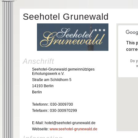
Seehotel Grunewald
This 
correc
Anschrift
Do y
w
Seehotel-Grunewald gemeinnütziges
Erholungswerk e.V.
Straße am Schildhorn 5
14193 Berlin
Berlin
Telefonnr.: 030-3009700
Telefaxnr.: 030-300970299
E-Mail: hotel@seehotel-grunewald.de
Webseite:
www.seehotel-grunewald.de