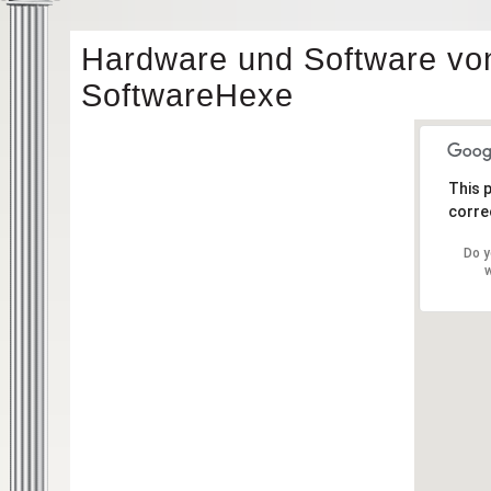
Hardware und Software vo
SoftwareHexe
This 
correc
Do y
w