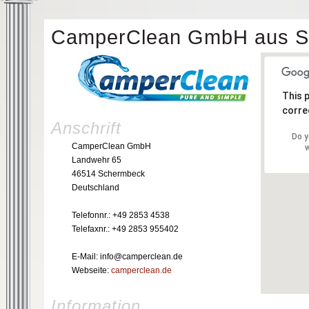
CamperClean GmbH aus S
This 
correc
Anschrift
Do y
CamperClean GmbH
w
Landwehr 65
46514 Schermbeck
Deutschland
Telefonnr.: +49 2853 4538
Telefaxnr.: +49 2853 955402
E-Mail: info@camperclean.de
Webseite:
camperclean.de
Information