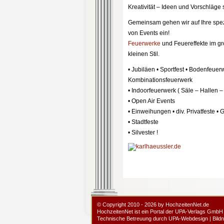
Kreativität – Ideen und Vorschläge s
Gemeinsam gehen wir auf Ihre spe
von Events ein!
Feuerwerke
und Feuereffekte im g
kleinen Stil.
• Jubiläen • Sportfest • Bodenfeuer
Kombinationsfeuerwerk
• Indoorfeuerwerk ( Säle – Hallen 
• Open Air Events
• Einweihungen • div. Privatfeste • 
• Stadtfeste
• Silvester !
© Copyright 2010 - 2026 by HochzeitenNet.de
HochzeitenNet ist ein Portal der
UPA-Verlags GmbH
Technische Betreuung durch
UPA-Webdesign
|
Bild