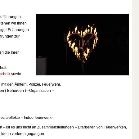
aufführungen
 stehen wir Ihnen
nger Erfahrungen
hrungen zur
en die Ihren
heit.
echnik
sowie
mit den Ämtern, Polizei, Feuerwehr.
n ( Behörden ) –Organisation –
zialeffekte – Indoorfeuerwerk-
rt – ist es uns nicht an Zusammenstellungen – Erarbeiten von Feuerwerken,
 Ideen verloren gegangen.