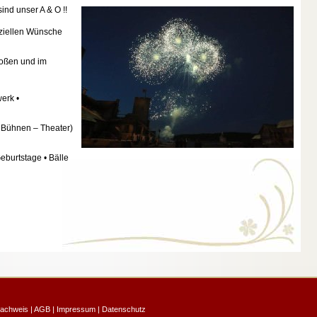
ind unser A & O !!
ziellen Wünsche
roßen und im
werk •
– Bühnen – Theater)
Geburtstage • Bälle
nachweis
|
AGB
|
Impressum
|
Datenschutz