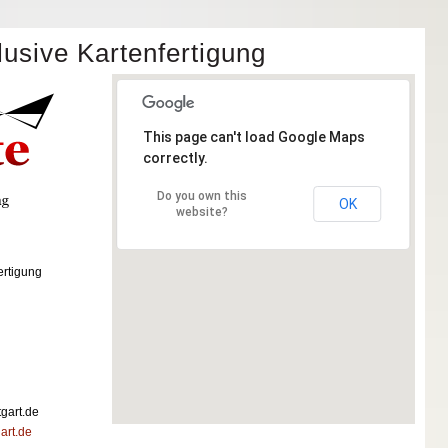
klusive Kartenfertigung
This page can't load Google Maps
correctly.
Do you own this
OK
website?
ertigung
tgart.de
art.de