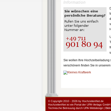
Information
D
M
d
s
H
U
T
f
u
Sie wollen Ihre Hochzeitseiladung 
verschönern finden Sie in unserem
© Copyright 2010 - 2026 by HochzeitenNet.de
HochzeitenNet ist ein Portal der
UPA-Verlags GmbH
Technische Betreuung durch
UPA-Webdesign
|
Bild