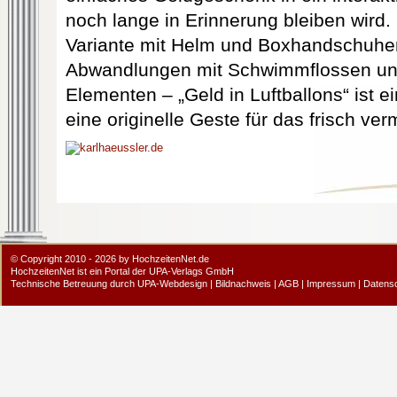
noch lange in Erinnerung bleiben wird.
Variante mit Helm und Boxhandschuhen
Abwandlungen mit Schwimmflossen und
Elementen – „Geld in Luftballons“ ist ei
eine originelle Geste für das frisch ver
© Copyright 2010 - 2026 by HochzeitenNet.de
HochzeitenNet ist ein Portal der
UPA-Verlags GmbH
Technische Betreuung durch
UPA-Webdesign
|
Bildnachweis
|
AGB
|
Impressum
|
Datens