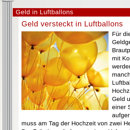
Geld in Luftballons
Geld versteckt in Luftballons
Für di
Geldg
Brautp
mit Ko
werde
manchm
Luftba
Hochz
Geld u
einer
aufger
muss am Tag der Hochzeit von zwei He