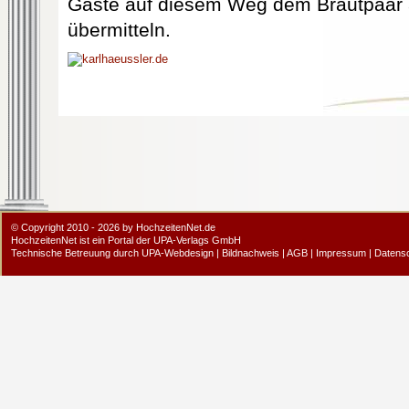
Gäste auf diesem Weg dem Brautpaar
übermitteln.
© Copyright 2010 - 2026 by HochzeitenNet.de
HochzeitenNet ist ein Portal der
UPA-Verlags GmbH
Technische Betreuung durch
UPA-Webdesign
|
Bildnachweis
|
AGB
|
Impressum
|
Datens