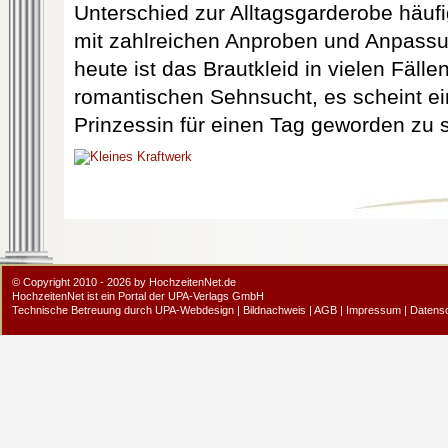
Unterschied zur Alltagsgarderobe häuf
mit zahlreichen Anproben und Anpassu
heute ist das Brautkleid in vielen Fäll
romantischen Sehnsucht, es scheint ein
Prinzessin für einen Tag geworden zu s
© Copyright 2010 - 2026 by HochzeitenNet.de
HochzeitenNet ist ein Portal der
UPA-Verlags GmbH
Technische Betreuung durch
UPA-Webdesign
|
Bildnachweis
|
AGB
|
Impressum
|
Datens