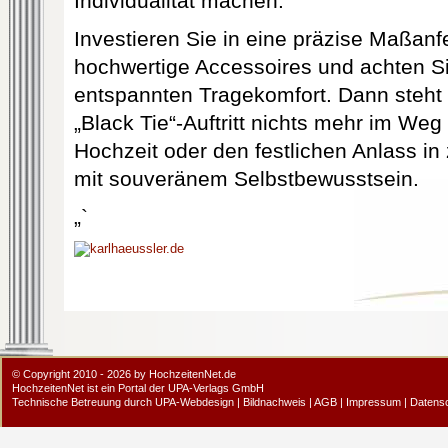
Individualität machen.
Investieren Sie in eine präzise Maßanf
hochwertige Accessoires und achten Si
entspannten Tragekomfort. Dann steh
„Black Tie“-Auftritt nichts mehr im Weg 
Hochzeit oder den festlichen Anlass in
mit souveränem Selbstbewusstsein.
„`
© Copyright 2010 - 2026 by HochzeitenNet.de
HochzeitenNet ist ein Portal der
UPA-Verlags GmbH
Technische Betreuung durch
UPA-Webdesign
|
Bildnachweis
|
AGB
|
Impressum
|
Datens