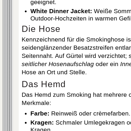
geeignet.
White Dinner Jacket:
Weiße Sommer
Outdoor‐Hochzeiten in warmen Gefi
Die Hose
Kennzeichnend für die Smokinghose is
seidenglänzender Besatzstreifen entla
Seitennaht. Auf Gürtel wird verzichtet; 
seitlicher Hosenaufschlag
oder ein
Inn
Hose an Ort und Stelle.
Das Hemd
Das Hemd zum Smoking hat mehrere ch
Merkmale:
Farbe:
Reinweiß oder crèmefarben.
Kragen:
Schmaler Umlege­kragen od
Kragen.