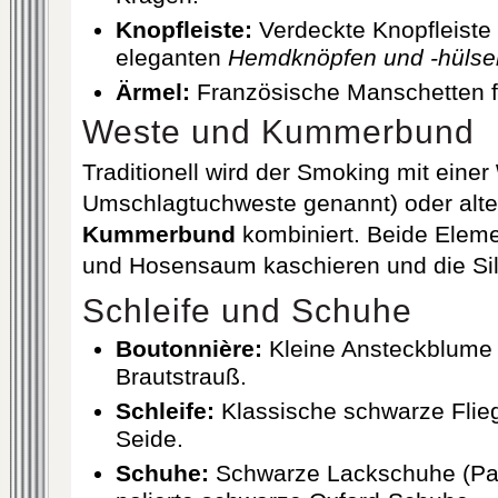
Knopfleiste:
Verdeckte Knopfleiste 
eleganten
Hemd­knöpfen und -hülse
Ärmel:
Französische Manschetten 
Weste und Kummerbund
Traditionell wird der Smoking mit einer
Umschlagtuchweste genannt) oder alte
Kummerbund
kombiniert. Beide Elem
und Hosensaum kaschieren und die Silh
Schleife und Schuhe
Boutonnière:
Kleine Ansteckblume
Brautstrauß.
Schleife:
Klassische schwarze Flieg
Seide.
Schuhe:
Schwarze Lackschuhe (Pate