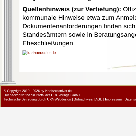
Quellenhinweis (zur Vertiefung):
Offiz
kommunale Hinweise etwa zum Anmeld
Dokumentenanforderungen finden sich 
Standesämtern sowie in Beratungsangeb
Eheschließungen.
© Copyright 2010 - 2026 by HochzeitenNet.de
HochzeitenNet ist ein Portal der
UPA-Verlags GmbH
Technische Betreuung durch
UPA-Webdesign
|
Bildnachweis
|
AGB
|
Impressum
|
Datens