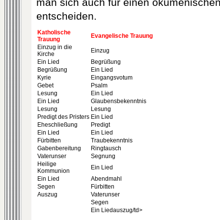
man sich auch für einen ökumenischen
entscheiden.
Katholische
Evangelische Trauung
Trauung
Einzug in die
Einzug
Kirche
Ein Lied
Begrüßung
Begrüßung
Ein Lied
Kyrie
Eingangsvotum
Gebet
Psalm
Lesung
Ein Lied
Ein Lied
Glaubensbekenntnis
Lesung
Lesung
Predigt des Pristers
Ein Lied
Eheschließung
Predigt
Ein Lied
Ein Lied
Fürbitten
Traubekenntnis
Gabenbereitung
Ringtausch
Vaterunser
Segnung
Heilige
Ein Lied
Kommunion
Ein Lied
Abendmahl
Segen
Fürbitten
Auszug
Vaterunser
Segen
Ein Liedauszug/td>