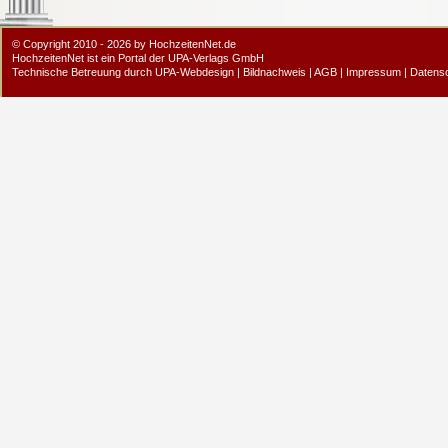
© Copyright 2010 - 2026 by HochzeitenNet.de
HochzeitenNet ist ein Portal der
UPA-Verlags GmbH
Technische Betreuung durch
UPA-Webdesign
|
Bildnachweis
|
AGB
|
Impressum
|
Datens