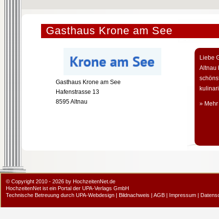
Gasthaus Krone am See
Liebe 
Altnau 
schöns
Gasthaus Krone am See
kulinar
Hafenstrasse 13
8595 Altnau
» Mehr
© Copyright 2010 - 2026 by HochzeitenNet.de
HochzeitenNet ist ein Portal der
UPA-Verlags GmbH
Technische Betreuung durch
UPA-Webdesign
|
Bildnachweis
|
AGB
|
Impressum
|
Datens