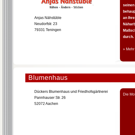
seinen
behaup
Anjas Nähstüble
an Ihr
Neudorfstr. 23
Näharb
79331 Teningen
Maßsch
durch.
» Mehr
Blumenhaus
Dückers Blumenhaus und Friedhofsgärtnerei
Die Mo
Pannhauser Str. 26
52072 Aachen