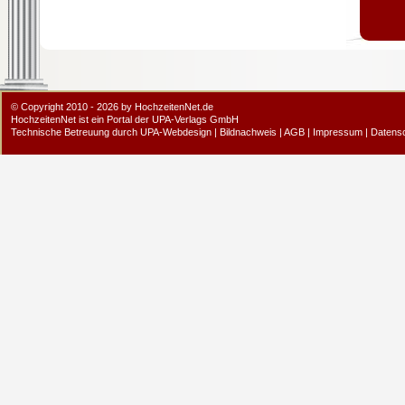
© Copyright 2010 - 2026 by HochzeitenNet.de
HochzeitenNet ist ein Portal der
UPA-Verlags GmbH
Technische Betreuung durch
UPA-Webdesign
|
Bildnachweis
|
AGB
|
Impressum
|
Datens