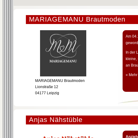
MARIAGEMANU Brautmoden
Am 04.1
geword
In der 
kleine
an Brau
» Mehr
MARIAGEMANU Brautmoden
Lionstraße 12
04177 Leipzig
Anjas Nähstüble
Anzieh