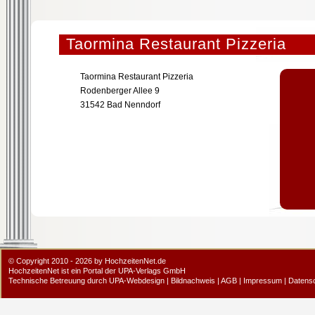
Taormina Restaurant Pizzeria
Taormina Restaurant Pizzeria
Rodenberger Allee 9
31542 Bad Nenndorf
© Copyright 2010 - 2026 by HochzeitenNet.de
HochzeitenNet ist ein Portal der
UPA-Verlags GmbH
Technische Betreuung durch
UPA-Webdesign
|
Bildnachweis
|
AGB
|
Impressum
|
Datens