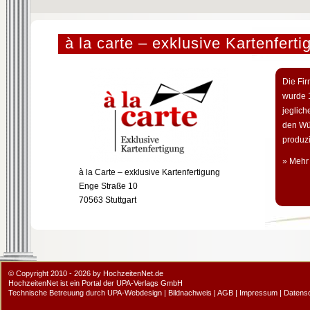
à la carte – exklusive Kartenferti
Die Fir
wurde 1
jeglich
den Wü
produzi
» Mehr
à la Carte – exklusive Kartenfertigung
Enge Straße 10
70563 Stuttgart
© Copyright 2010 - 2026 by HochzeitenNet.de
HochzeitenNet ist ein Portal der
UPA-Verlags GmbH
Technische Betreuung durch
UPA-Webdesign
|
Bildnachweis
|
AGB
|
Impressum
|
Datens