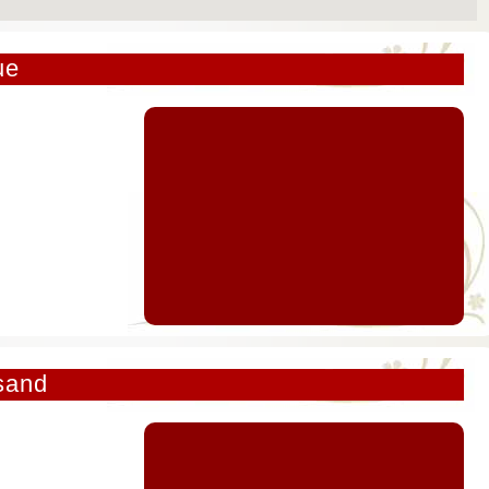
ue
sand