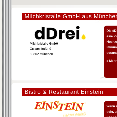
Milchkristalle GmbH aus Münche
Die dDr
eine Vi
Hochze
Milchkristalle GmbH
Immuns
Occamstraße 9
gesund
80802 München
» Mehr
Bistro & Restaurant Einstein
Wenn e
geht, 