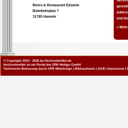
Servic
Bistro & Restaurant Einstein
gemütl
Bahnhofsplatz 7
zuberei
31785 Hameln
und Ge
» Mehr
© Copyright 2010 - 2026 by HochzeitenNet.de
HochzeitenNet ist ein Portal der
UPA-Verlags GmbH
Technische Betreuung durch
UPA-Webdesign
|
Bildnachweis
|
AGB
|
Impressum
|