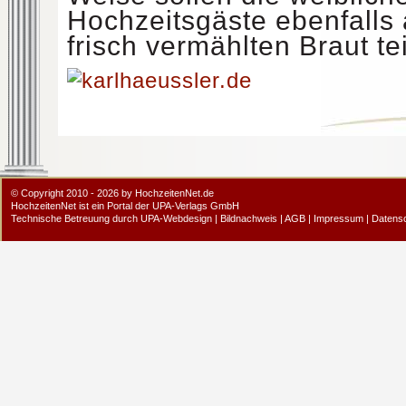
Hochzeitsgäste ebenfalls
frisch vermählten Braut te
© Copyright 2010 - 2026 by HochzeitenNet.de
HochzeitenNet ist ein Portal der
UPA-Verlags GmbH
Technische Betreuung durch
UPA-Webdesign
|
Bildnachweis
|
AGB
|
Impressum
|
Datens