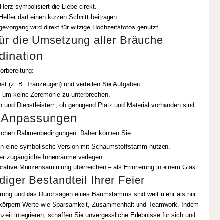
erz symbolisiert die Liebe direkt.
elfer darf einen kurzen Schnitt beitragen.
gevorgang wird direkt für witzige Hochzeitsfotos genutzt.
für die Umsetzung aller Bräuche
dination
orbereitung:
est (z. B. Trauzeugen) und verteilen Sie Aufgaben.
n, um keine Zeremonie zu unterbrechen.
 und Dienstleistern, ob genügend Platz und Material vorhanden sind.
d Anpassungen
gleichen Rahmenbedingungen. Daher können Sie:
 eine symbolische Version mit Schaumstoffstamm nutzen.
ser zugängliche Innenräume verlegen.
rative Münzensammlung überreichen – als Erinnerung in einem Glas.
iger Bestandteil Ihrer Feier
ührung und das Durchsägen eines Baumstamms sind weit mehr als nur
erkörpern Werte wie Sparsamkeit, Zusammenhalt und Teamwork. Indem
hzeit integrieren, schaffen Sie unvergessliche Erlebnisse für sich und