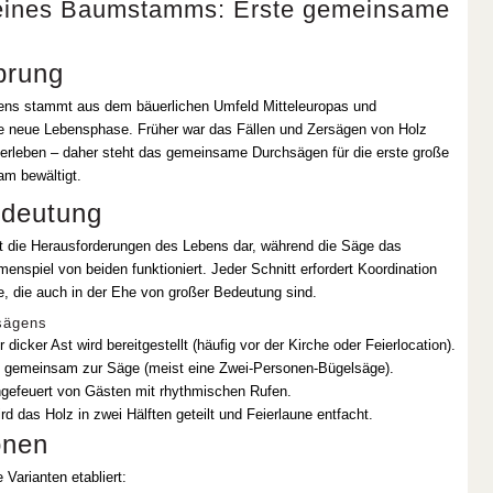
eines Baumstamms: Erste gemeinsame
prung
s stammt aus dem bäuerlichen Umfeld Mitteleuropas und
ne neue Lebensphase. Früher war das Fällen und Zersägen von Holz
Überleben – daher steht das gemeinsame Durchsägen für die erste große
am bewältigt.
edeutung
 die Herausforderungen des Lebens dar, während die Säge das
nspiel von beiden funktioniert. Jeder Schnitt erfordert Koordination
, die auch in der Ehe von großer Bedeutung sind.
sägens
cker Ast wird bereitgestellt (häufig vor der Kirche oder Feierlocation).
n gemeinsam zur Säge (meist eine Zwei-Personen-Bügelsäge).
ngefeuert von Gästen mit rhythmischen Rufen.
d das Holz in zwei Hälften geteilt und Feierlaune entfacht.
onen
Varianten etabliert: