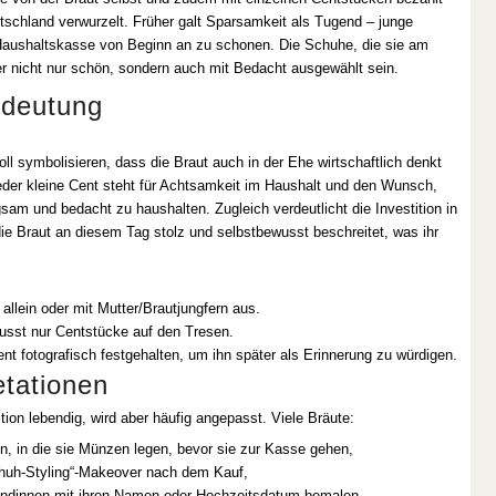
eutschland verwurzelt. Früher galt Sparsamkeit als Tugend – junge
Haushaltskasse von Beginn an zu schonen. Die Schuhe, die sie am
er nicht nur schön, sondern auch mit Bedacht ausgewählt sein.
edeutung
 symbolisieren, dass die Braut auch in der Ehe wirtschaftlich denkt
der kleine Cent steht für Achtsamkeit im Haushalt und den Wunsch,
m und bedacht zu haushalten. Zugleich verdeutlicht die Investition in
ie Braut an diesem Tag stolz und selbstbewusst beschreitet, was ihr
allein oder mit Mutter/Brautjungfern aus.
usst nur Centstücke auf den Tresen.
 fotografisch festgehalten, um ihn später als Erinnerung zu würdigen.
etationen
ition lebendig, wird aber häufig angepasst. Viele Bräute:
n, in die sie Münzen legen, bevor sie zur Kasse gehen,
Schuh-Styling“-Makeover nach dem Kauf,
undinnen mit ihren Namen oder Hochzeitsdatum bemalen.