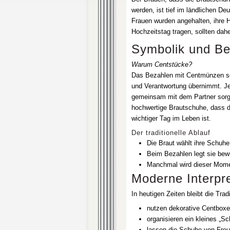
werden, ist tief im ländlichen D
Frauen wurden angehalten, ihre 
Hochzeitstag tragen, sollten dah
Symbolik und B
Warum Centstücke?
Das Bezahlen mit Centmünzen soll
und Verantwortung übernimmt. Je
gemeinsam mit dem Partner sorgsa
hochwertige Brautschuhe, dass d
wichtiger Tag im Leben ist.
Der traditionelle Ablauf
Die Braut wählt ihre Schuhe 
Beim Bezahlen legt sie bew
Manchmal wird dieser Moment
Moderne Interpr
In heutigen Zeiten bleibt die Trad
nutzen dekorative Centboxe
organisieren ein kleines „
lassen die Schuhe von Fre