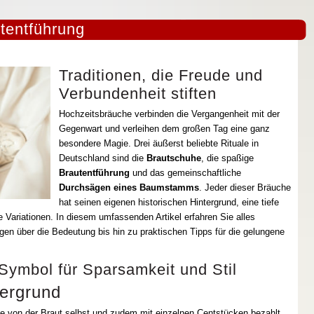
tentführung
Traditionen, die Freude und
Verbundenheit stiften
Hochzeitsbräuche verbinden die Vergangenheit mit der
Gegenwart und verleihen dem großen Tag eine ganz
besondere Magie. Drei äußerst beliebte Rituale in
Deutschland sind die
Brautschuhe
, die spaßige
Brautentführung
und das gemeinschaftliche
Durchsägen eines Baumstamms
. Jeder dieser Bräuche
hat seinen eigenen historischen Hintergrund, eine tiefe
Variationen. In diesem umfassenden Artikel erfahren Sie alles
en über die Bedeutung bis hin zu praktischen Tipps für die gelungene
Symbol für Sparsamkeit und Stil
tergrund
e von der Braut selbst und zudem mit einzelnen Centstücken bezahlt