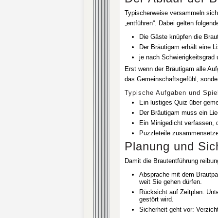
Typischerweise versammeln sich 
„entführen“. Dabei gelten folgend
Die Gäste knüpfen die Brau
Der Bräutigam erhält eine L
je nach Schwierigkeitsgrad 
Erst wenn der Bräutigam alle Aufg
das Gemeinschaftsgefühl, sonder
Typische Aufgaben und Spie
Ein lustiges Quiz über gem
Der Bräutigam muss ein Li
Ein Minigedicht verfassen, d
Puzzleteile zusammensetzen
Planung und Sic
Damit die Brautentführung reibung
Absprache mit dem Brautpaa
weit Sie gehen dürfen.
Rücksicht auf Zeitplan: Unte
gestört wird.
Sicherheit geht vor: Verzich