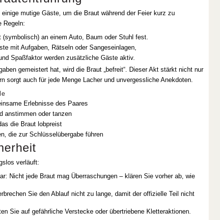
einige mutige Gäste, um die Braut während der Feier kurz zu
e Regeln:
t (symbolisch) an einem Auto, Baum oder Stuhl fest.
iste mit Aufgaben, Rätseln oder Sangeseinlagen,
und Spaßfaktor werden zusätzliche Gäste aktiv.
aben gemeistert hat, wird die Braut „befreit“. Dieser Akt stärkt nicht nur
n sorgt auch für jede Menge Lacher und unvergessliche Anekdoten.
le
einsame Erlebnisse des Paares
ed anstimmen oder tanzen
as die Braut lobpreist
, die zur Schlüsselübergabe führen
herheit
slos verläuft:
r: Nicht jede Braut mag Überraschungen – klären Sie vorher ab, wie
rbrechen Sie den Ablauf nicht zu lange, damit der offizielle Teil nicht
ten Sie auf gefährliche Verstecke oder übertriebene Kletteraktionen.