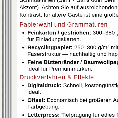
Schriftfamilien (Serif + Sans oder Serif 
Akzent). Achten Sie auf ausreichende
Kontrast; für ältere Gäste ist eine größe
Papierwahl und Grammaturen
Feinkarton / gestrichen:
300–350 g
für Einladungskarten.
Recyclingpapier:
250–300 g/m² mit
Faserstruktur — nachhaltig und hap
Feine Büttenränder / Baumwollpap
ideal für Premiummarken.
Druckverfahren & Effekte
Digitaldruck:
Schnell, kostengünstig
ideal.
Offset:
Economisch bei größeren Au
Farbgebung.
Letterpress:
Tiefprägung für edles 