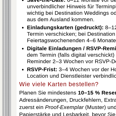
Save-the-Date:
6–12 Monate vor de
unverbindlicher Hinweis für Termin
wichtig bei Destination Weddings o
aus dem Ausland kommen.
Einladungskarten (gedruckt):
8–12
Termin verschicken; bei Destinatio
Feiertagswochenenden 4–6 Monate
Digitale Einladungen / RSVP-Rem
dem Termin (falls digital verschickt)
Reminder 2–3 Wochen vor RSVP-De
RSVP-Frist:
3–4 Wochen vor der Hoc
Location und Dienstleister verbindli
Wie viele Karten bestellen?
Planen Sie mindestens
10–15 % Rese
Adressänderungen, Druckfehlern, Extra
zuerst ein
Proof-Exemplar
(Muster) und
Papierstärke und Lesbarkeit, bevor Si