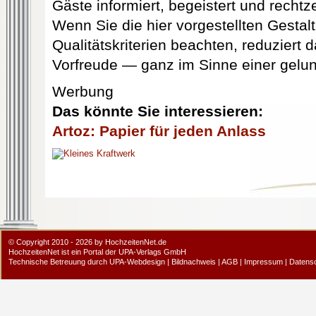
Gäste informiert, begeistert und rechtze
Wenn Sie die hier vorgestellten Gestalt
Qualitätskriterien beachten, reduziert 
Vorfreude — ganz im Sinne einer gelun
Werbung
Das könnte Sie interessieren:
Artoz: Papier für jeden Anlass
© Copyright 2010 - 2026 by HochzeitenNet.de
HochzeitenNet ist ein Portal der
UPA-Verlags GmbH
Technische Betreuung durch
UPA-Webdesign
|
Bildnachweis
|
AGB
|
Impressum
|
Datens