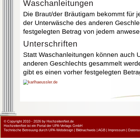
Waschanleitungen
Die Braut/der Bräutigam bekommt für 
der Unterwäsche des anderen Geschlec
festgelegten Betrag von jedem anwes
Unterschriften
Statt Waschanleitungen können auch U
anderen Geschlechts gesammelt werden,
gibt es einen vorher festgelegten Betr
© Copyright 2010 - 2026 by HochzeitenNet.de
HochzeitenNet ist ein Portal der
UPA-Verlags GmbH
Technische Betreuung durch
UPA-Webdesign
|
Bildnachweis
|
AGB
|
Impressum
|
Datens